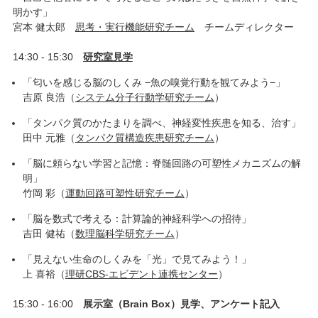
明かす」
宮本 健太郎
思考・実行機能研究チーム
チームディレクター
14:30 - 15:30
研究室見学
「匂いを感じる脳のしくみ −魚の嗅覚行動を観てみよう−」
吉原 良浩（
システム分子行動学研究チーム
）
「タンパク質のかたまりを調べ、神経変性疾患を知る、治す」
田中 元雅（
タンパク質構造疾患研究チーム
）
「脳に頼らない学習と記憶：脊髄回路の可塑性メカニズムの解
明」
竹岡 彩（
運動回路可塑性研究チーム
）
「脳を数式で考える：計算論的神経科学への招待」
吉田 健祐（
数理脳科学研究チーム
）
「見えない生命のしくみを「光」で見てみよう！」
上 喜裕（
理研CBS-エビデント連携センター
）
15:30 - 16:00
展示室（Brain Box）見学、アンケート記入