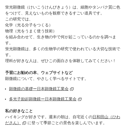
蛍光顕微鏡（けいこうけんびきょう）は、細胞やタンパク質に色
をつけて、見えないものを観察できるすごい道具です。
この研究では、
化学（光る分子をつくる）
物理（光をうまく使う技術）
を組み合わせて、生き物の中で何が起こっているのかを調べま
す。
蛍光顕微鏡は、多くの生物学の研究で使われている大切な技術で
す。
理科が好きな人は、ぜひこの面白さを体験してみてください！
予習にお勧めの本、ウェブサイトなど
顕微鏡について、やさしく学べるサイトです。
顕微鏡の基礎ー日本顕微鏡工業会
多光子励起顕微鏡ー日本顕微鏡工業会
私の好きなこと
ハイキングが好きです。週末の朝は、自宅近くの
日和田山（ひわ
ださん）
に登って季節ごとの景色を楽しんでいます。