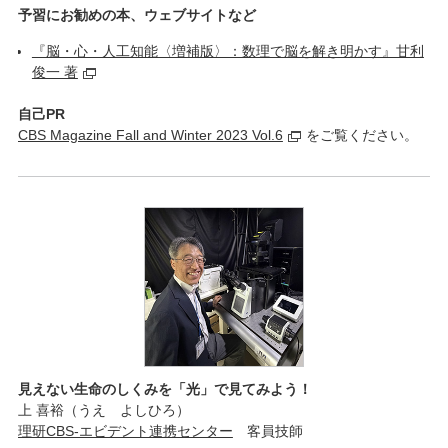
予習にお勧めの本、ウェブサイトなど
『脳・心・人工知能〈増補版〉：数理で脳を解き明かす』甘利
俊一 著
自己PR
CBS Magazine Fall and Winter 2023 Vol.6
をご覧ください。
見えない生命のしくみを「光」で見てみよう！
上 喜裕（うえ よしひろ）
理研CBS-エビデント連携センター
客員技師