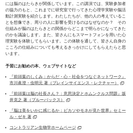
には脳のはたらきが関係しています。この講演では、実験参加者
の協力のもと、これまでに研究室で行ってきた心理学実験や脳活
動計測実験を紹介します。わたしたちが、他の人の考えているこ
とを想像でき、周りの人に影響を受けるのはなぜなのか？ その
仕組みが脳のはたらきとの関係からどこまで明らかになってきた
のかを議論します。また、皆さんにもスマートフォンを用いた心
理実験を体験してもらいます。この体験を通して、皆さん自身の
こころの仕組みについても考えるきっかけにしてもらえたらと思
います。
予習にお勧めの本、ウェブサイトなど
『前頭葉のしくみ：からだ・心・社会をつなぐネットワーク』
市川眞澄・虫明元 著（ブレインサイエンス・レクチャー）
『前頭葉は脳の社長さん？：意思決定とホムンクルス問題』坂
井克之 著（ブルーバックス）
『脳は美をいかに感じるか：ピカソやモネが見た世界』セミー
ル・ゼキ 著
コントラリアン生物学ホームページ