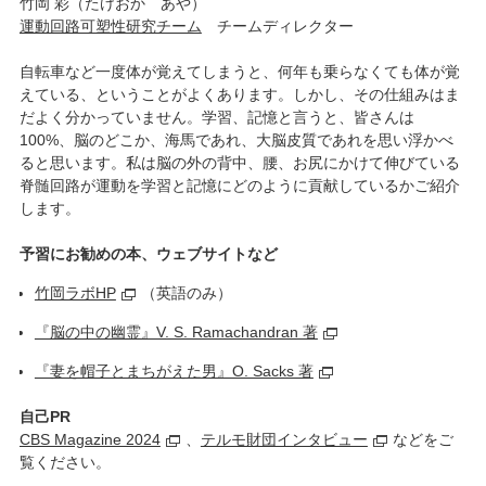
竹岡 彩（たけおか あや）
運動回路可塑性研究チーム
チームディレクター
自転車など一度体が覚えてしまうと、何年も乗らなくても体が覚
えている、ということがよくあります。しかし、その仕組みはま
だよく分かっていません。学習、記憶と言うと、皆さんは
100%、脳のどこか、海馬であれ、大脳皮質であれを思い浮かべ
ると思います。私は脳の外の背中、腰、お尻にかけて伸びている
脊髄回路が運動を学習と記憶にどのように貢献しているかご紹介
します。
予習にお勧めの本、ウェブサイトなど
竹岡ラボHP
（英語のみ）
『脳の中の幽霊』V. S. Ramachandran 著
『妻を帽子とまちがえた男』O. Sacks 著
自己PR
CBS Magazine 2024
、
テルモ財団インタビュー
などをご
覧ください。