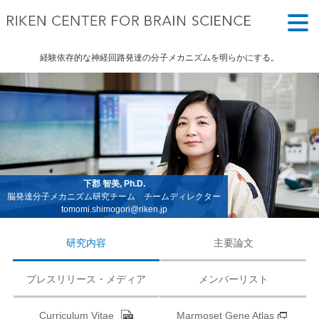
経験依存的な神経回路発達の分子メカニズムを明らかにする。
下郡 智美, Ph.D.
脳発達分子メカニズム研究チーム チームディレクター
tomomi.shimogori@riken.jp
研究内容
主要論文
プレスリリース・メディア
メンバーリスト
Curriculum Vitae
Marmoset Gene Atlas