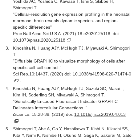
Yoshida AC, Yoshida C, Kawase T, Ishii S, Skibbe H,
Shimogori T.
"Cellular-resolution gene expression profiling in the neonatal
marmoset brain reveals dynamic species- and region-
specific differences"
Proc Natl Acad Sci U S A. (2021) 18:e2020125118. doi:
10.1073/pnas.2020125118
.
Kinoshita N, Huang AJY, McHugh TJ, Miyawaki A, Shimogori
T.
"Diffusible GRAPHIC to visualize morphology of cells after
specific cell-cell contact."
Sci Rep.10:14437. (2020) doi:
10.1038/s41598-020-71474-0
.
Kinoshita N, Huang AJY, McHugh TJ, Suzuki SC, Masai I,
Kim IH, Soderling SH, Miyawaki A, Shimogori T.
"Genetically Encoded Fluorescent Indicator GRAPHIC
Delineates Intercellular Connections. "
iScience. 15:28-38. (2019) doi:
10.1016/j.isci.2019.04.013
.
Shimogori T, Abe A, Go Y, Hashikawa T, Kishi N, Kikuchi SS,
Kita Y, Niimi K, Nishibe H, Okuno M, Saga K, Sakurai M, Sato