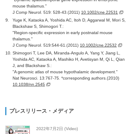
mouse thalamus."
J Comp Neurol. 519: 528-43.(2011)
10.1002/cne.22531
Yuge K, Kataoka A, Yoshida AC, Itoh D, Aggarwal M, Mori S,
Blackshaw S, Shimogori T.:
"Region-specific expression in early postnatal mouse
thalamus."
J Comp Neurol. 519:544-61.(2011)
10.1002/cne.22532
Shimogori T, Lee DA, Miranda-Angulo A, Yang Y, Jiang L,
Yoshida AC, Kataoka A, Mashiko H, Avetisyan M, Qi L, Qian
J, and Blackshaw S.:
"A genomic atlas of mouse hypothalamic development."
Nat Neurosci. 13:767-75. *corresponding authors.(2010)
10.1038/nn.2545
プレスリリース・メディア
2022年7月2日 (Video)