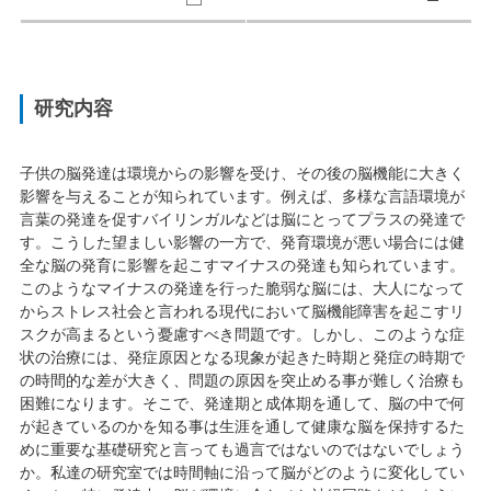
研究内容
子供の脳発達は環境からの影響を受け、その後の脳機能に大きく
影響を与えることが知られています。例えば、多様な言語環境が
言葉の発達を促すバイリンガルなどは脳にとってプラスの発達で
す。こうした望ましい影響の一方で、発育環境が悪い場合には健
全な脳の発育に影響を起こすマイナスの発達も知られています。
このようなマイナスの発達を行った脆弱な脳には、大人になって
からストレス社会と言われる現代において脳機能障害を起こすリ
スクが高まるという憂慮すべき問題です。しかし、このような症
状の治療には、発症原因となる現象が起きた時期と発症の時期で
の時間的な差が大きく、問題の原因を突止める事が難しく治療も
困難になります。そこで、発達期と成体期を通して、脳の中で何
が起きているのかを知る事は生涯を通して健康な脳を保持するた
めに重要な基礎研究と言っても過言ではないのではないでしょう
か。私達の研究室では時間軸に沿って脳がどのように変化してい