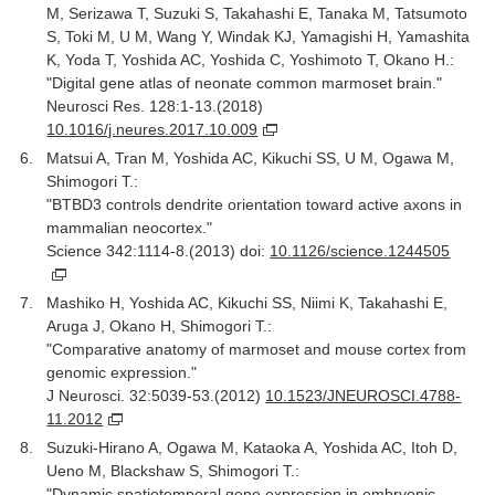
M, Serizawa T, Suzuki S, Takahashi E, Tanaka M, Tatsumoto
S, Toki M, U M, Wang Y, Windak KJ, Yamagishi H, Yamashita
K, Yoda T, Yoshida AC, Yoshida C, Yoshimoto T, Okano H.:
"Digital gene atlas of neonate common marmoset brain."
Neurosci Res. 128:1-13.(2018)
10.1016/j.neures.2017.10.009
Matsui A, Tran M, Yoshida AC, Kikuchi SS, U M, Ogawa M,
Shimogori T.:
"BTBD3 controls dendrite orientation toward active axons in
mammalian neocortex."
Science 342:1114-8.(2013) doi:
10.1126/science.1244505
Mashiko H, Yoshida AC, Kikuchi SS, Niimi K, Takahashi E,
Aruga J, Okano H, Shimogori T.:
"Comparative anatomy of marmoset and mouse cortex from
genomic expression."
J Neurosci. 32:5039-53.(2012)
10.1523/JNEUROSCI.4788-
11.2012
Suzuki-Hirano A, Ogawa M, Kataoka A, Yoshida AC, Itoh D,
Ueno M, Blackshaw S, Shimogori T.:
"Dynamic spatiotemporal gene expression in embryonic