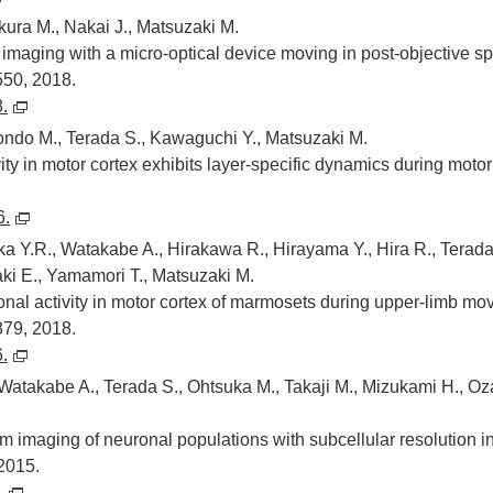
kura M., Nakai J., Matsuzaki M.
imaging with a micro-optical device moving in post-objective s
50, 2018.
.
ondo M., Terada S., Kawaguchi Y., Matsuzaki M.
ty in motor cortex exhibits layer-specific dynamics during motor
6.
a Y.R., Watakabe A., Hirakawa R., Hirayama Y., Hira R., Terada
ki E., Yamamori T., Matsuzaki M.
nal activity in motor cortex of marmosets during upper-limb mo
79, 2018.
.
atakabe A., Terada S., Ohtsuka M., Takaji M., Mizukami H., O
m imaging of neuronal populations with subcellular resolution i
2015.
.