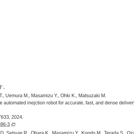
す。
T., Uemura M., Masamizu Y., Ohki K., Matsuzaki M.
te automated inejction robot for accurate, fast, and dense deliv
7633, 2024.
986-3
D. Setsuie R., Obara K., Masamizu Y., Kondo M., Terada S., Oz