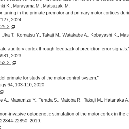
hki K., Murayama M., Matsuzaki M.
r tuning in the primate premotor and primary motor cortices duri
7127, 2024.
425-3
., Uka T., Komatsu Y., Takaji M., Watakabe A., Kobayashi K., M
te auditory cortex through feedback of prediction error signals.
6981, 2023.
53-3.
primate for study of the motor control system."
ogy 64, 103-110, 2020.
be A., Masamizu Y., Terada S., Matoba R., Takaji M., Hatanaka A
n-invasive optogenetic stimulation of the motor cortex in th
 22844-22850, 2019.