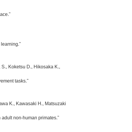
pace."
 learning."
 S., Koketsu D., Hikosaka K.,
vement tasks."
zawa K., Kawasaki H., Matsuzaki
n adult non-human primates."