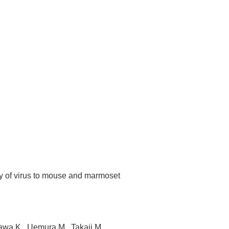
ery of virus to mouse and marmoset
awa K., Uemura M., Takaji M.,