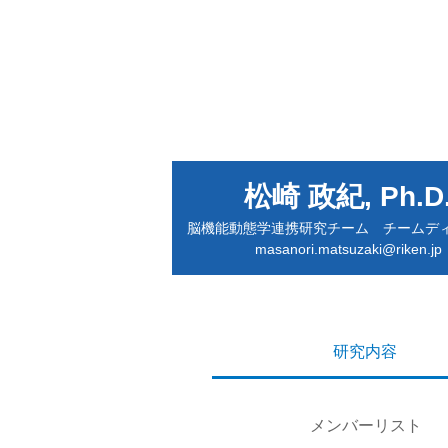
松崎 政紀, Ph.D
脳機能動態学連携研究チーム チームデ
masanori.matsuzaki@riken.jp
研究内容
メンバーリスト