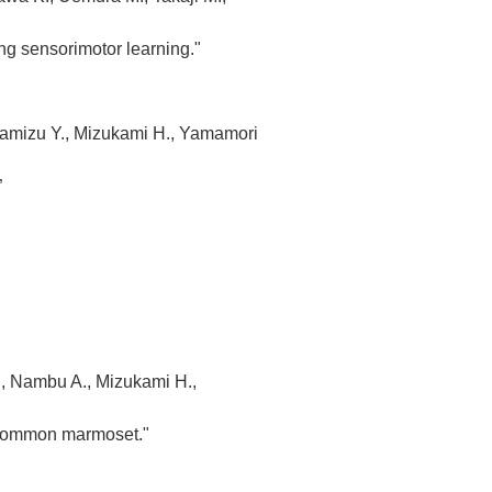
ng sensorimotor learning."
asamizu Y., Mizukami H., Yamamori
”
., Nambu A., Mizukami H.,
e common marmoset."