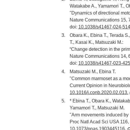
Watakabe A., Yamamori T., O
"Dynamics of directional moto
Nature Communications 15, 
doi:
10.1038/s41467-024-51
Obara K., Ebina T., Terada S
T., Kasai K., Matsuzaki M.:
“Change detection in the prima
Nature Communications 14, 
doi:
10.1038/s41467-023-425
Matsuzaki M., Ebina T.
"Common marmoset as a model 
Current Opinion in Neurobiol
10.1016/j.conb.2020.02.013.
* Ebina T., Obara K., Wataka
Yamamori T., Matsuzaki M.
"Arm movements induced by no
Proc Natl Acad Sci USA 116,
10.1073/pnas.1903445116.