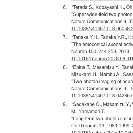
*Terada S., Kobayashi K., Oh
"Super-wide-field two-photon 
Nature Communications 9, 35
10.1038/s41467-018-06058-8
*Tanaka Y.H., Tanaka Y.R., K
"Thalamocortical axonal activi
Neuron 100, 244-258, 2018.
10.1016/j.neuron.2018.08.01
*Ebina T., Masamizu Y., Tanak
Mizukami H., Nambu A., Sasa
"Two-photon imaging of neuro
Nature Communications 9, 18
10.1038/s41467-018-04286-6
*Sadakane O., Masamizu Y., W
M., Yamamori T.
"Long-term two-photon calciu
Cell Reports 13, 1989-1999, 
10.1016/j.celrep.2015.10.050